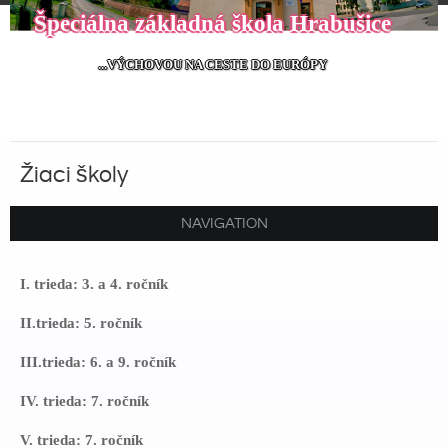
Špeciálna základná škola Hrabušice
...VÝCHOVOU NA CESTE DO EURÓPY
Žiaci školy
Zloženie tried v školskom roku 2025/2026
NAVIGATION
I. trieda: 3. a 4. ročník
II.trieda: 5. ročník
III.trieda: 6. a 9. ročník
IV. trieda
: 7. ročník
V. trieda: 7. ročník