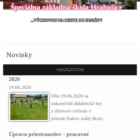
Špeciálna základná škola Hrabušice
...VÝCHOVOU NA CESTE DO EURÓPY
Novinky
Didaktické hry a účelové cvičenie jún
NAVIGATION
2026
19.06.2026
Dňa 19.06.2026 sa
uskutočnili didaktické hry
a účelové cvičenie v
prírode žiakov našej školy.
Úprava priestranstiev - pracovné