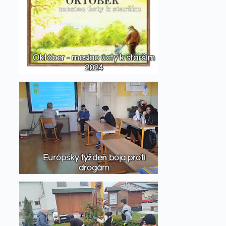
Október - mesiac úcty k starším
2024
Európsky týždeň boja proti
drogám