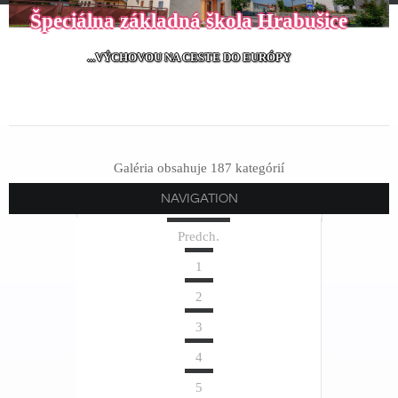
Špeciálna základná škola Hrabušice
...VÝCHOVOU NA CESTE DO EURÓPY
Galéria obsahuje 187 kategórií
NAVIGATION
Začiatok
Predch.
1
2
3
4
5