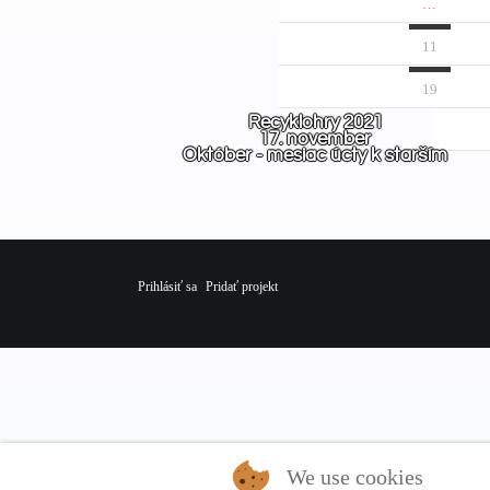
…
11
19
Recyklohry 2021
17. november
Október - mesiac úcty k starším
Prihlásiť sa
Pridať projekt
We use cookies