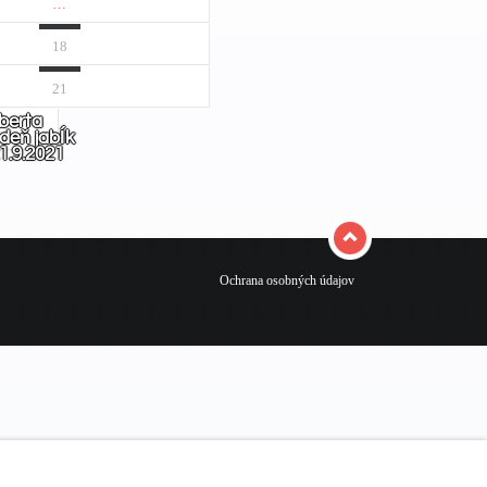
…
18
21
berta
deň jabĺk
1.9.2021
Ochrana osobných údajov