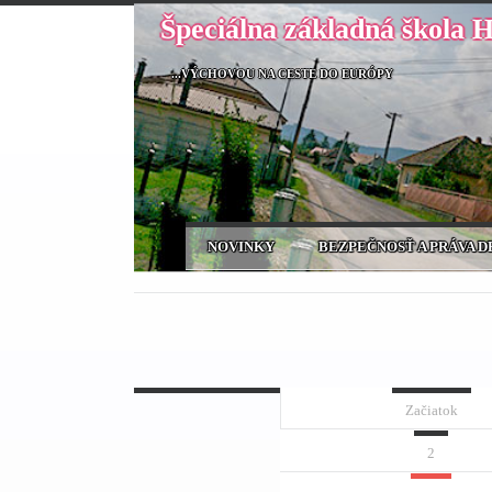
Špeciálna základná škola 
...VÝCHOVOU NA CESTE DO EURÓPY
NOVINKY
BEZPEČNOSŤ A PRÁVA D
Začiatok
2