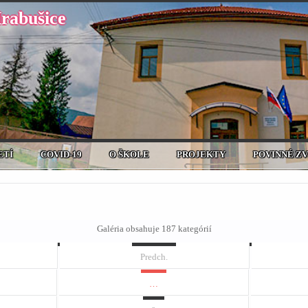
Hrabušice
ETÍ
COVID-19
O ŠKOLE
PROJEKTY
POVINNÉ Z
Galéria obsahuje 187 kategórií
Predch.
…