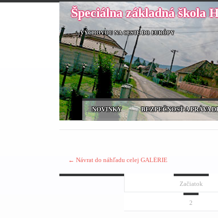
Špeciálna základná škola 
...VÝCHOVOU NA CESTE DO EURÓPY
NOVINKY
BEZPEČNOSŤ A PRÁVA D
← Návrat do náhľadu celej GALÉRIE
Začiatok
2