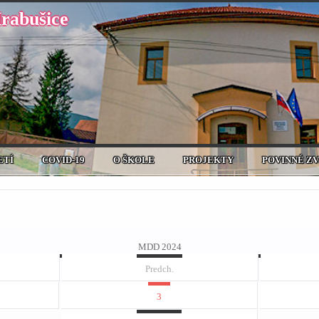
Hrabušice
ETÍ
COVID-19
O ŠKOLE
PROJEKTY
POVINNÉ Z
MDD 2024
Predch.
3