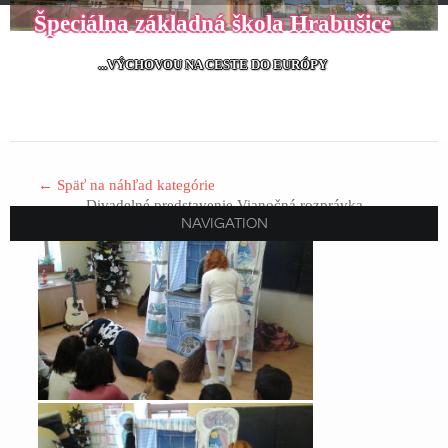
Špeciálna základná škola Hrabušice
...VÝCHOVOU NA CESTE DO EURÓPY
← Späť na náhľad kategórie
Divadelné predstavenie Vianočná rozprávka
NAVIGATION